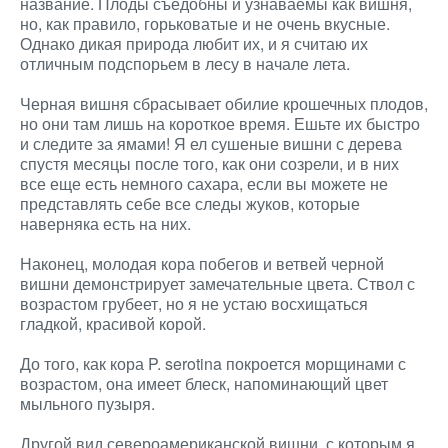
название. Плоды съедобны и узнаваемы как вишня,
но, как правило, горьковатые и не очень вкусные.
Однако дикая природа любит их, и я считаю их
отличным подспорьем в лесу в начале лета.
Черная вишня сбрасывает обилие крошечных плодов,
но они там лишь на короткое время. Ешьте их быстро
и следите за ямами! Я ел сушеные вишни с дерева
спустя месяцы после того, как они созрели, и в них
все еще есть немного сахара, если вы можете не
представлять себе все следы жуков, которые
наверняка есть на них.
Наконец, молодая кора побегов и ветвей черной
вишни демонстрирует замечательные цвета. Ствол с
возрастом грубеет, но я не устаю восхищаться
гладкой, красивой корой.
До того, как кора P. serotina покроется морщинами с
возрастом, она имеет блеск, напоминающий цвет
мыльного пузыря.
Другой вид североамериканской вишни, с которым я