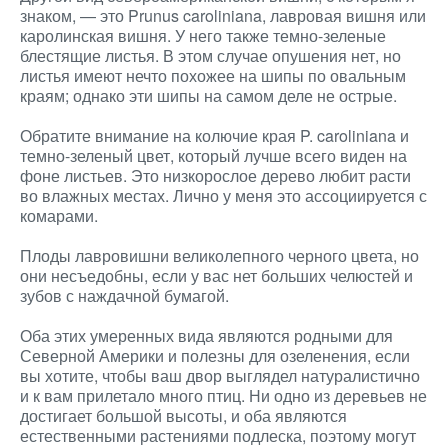
знаком, — это Prunus caroliniana, лавровая вишня или
каролинская вишня. У него также темно-зеленые
блестящие листья. В этом случае опушения нет, но
листья имеют нечто похожее на шипы по овальным
краям; однако эти шипы на самом деле не острые.
Обратите внимание на колючие края P. caroliniana и
темно-зеленый цвет, который лучше всего виден на
фоне листьев. Это низкорослое дерево любит расти
во влажных местах. Лично у меня это ассоциируется с
комарами.
Плоды лавровишни великолепного черного цвета, но
они несъедобны, если у вас нет больших челюстей и
зубов с наждачной бумагой.
Оба этих умеренных вида являются родными для
Северной Америки и полезны для озеленения, если
вы хотите, чтобы ваш двор выглядел натуралистично
и к вам прилетало много птиц. Ни одно из деревьев не
достигает большой высоты, и оба являются
естественными растениями подлеска, поэтому могут