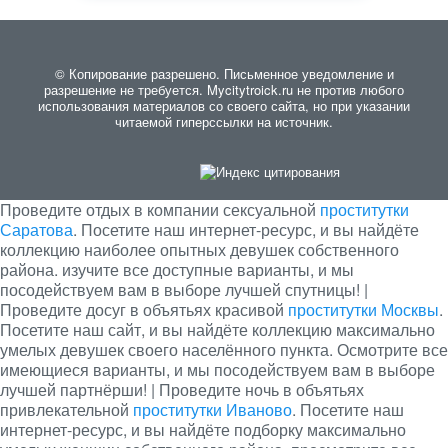
© Копирование разрешено. Письменное уведомление и
разрешение не требуется. Mycitytroick.ru не против любого
использования материалов со своего сайта, но при указании
читаемой гиперссылки на источник.
Проведите отдых в компании сексуальной
проститутки
Саратова
. Посетите наш интернет-ресурс, и вы найдёте
коллекцию наиболее опытных девушек собственного
района. изучите все доступные варианты, и мы
посодействуем вам в выборе лучшей спутницы! |
Проведите досуг в объятьях красивой
проститутки Москвы
.
Посетите наш сайт, и вы найдёте коллекцию максимально
умелых девушек своего населённого пункта. Осмотрите все
имеющиеся варианты, и мы посодействуем вам в выборе
лучшей партнёрши! | Проведите ночь в объятьях
привлекательной
проститутки Иваново
. Посетите наш
интернет-ресурс, и вы найдёте подборку максимально