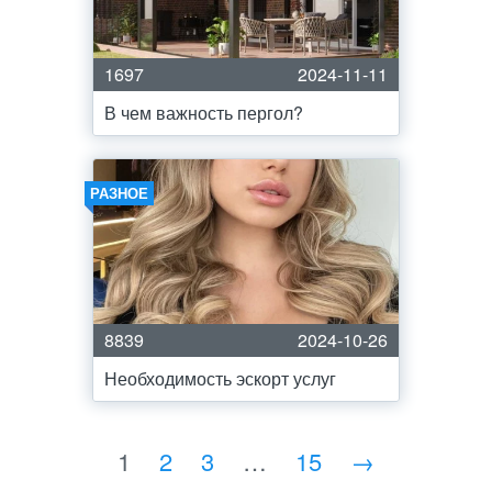
1697
2024-11-11
В чем важность пергол?
РАЗНОЕ
8839
2024-10-26
Необходимость эскорт услуг
1
2
3
…
15
→