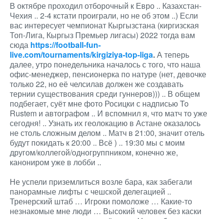
В октябре проходил отборочный к Евро .. Казахстан-
Чехия .. 2-4 кстати проиграли, но не об этом ..) Если
вас интересует чемпионат Кыргызстана (киргизская
Топ-Лига, Кыргыз Премьер лигасы) 2022 тогда вам
сюда
https://football-fun-
live.com/tournaments/kirgiziya-top-liga
.
А теперь
далее, утро понедельника началось с того, что наша
офис-менеджер, пенсионерка по натуре (нет, девочке
только 22, но её челсилав должен же создавать
тернии существования среди гуннеров))) .. В общем
подбегает, суёт мне фото Росицки с надписью To
Rustem и автографом .. И вспомнил я, что матч то уже
сегодня! .. Узнать их геолокацию в Астане оказалось
не столь сложным делом .. Матч в 21:00, значит отель
будут покидать к 20:00 .. Всё ) .. 19:30 мы с моим
другом/коллегой/одногруппником, конечно же,
канониром уже в лобби ..
Не успели приземлиться возле бара, как забегали
панорамные лифты с чешской делегацией ..
Тренерский штаб … Игроки помоложе … Какие-то
незнакомые мне люди … Высокий человек без каски