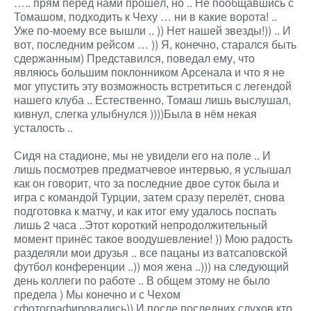
….. прям перед нами прошёл, но .. Не пообщавшись с
Томашом, подходить к Чеху … ни в какие ворота! ..
Уже по-моему все вышли .. )) Нет нашей звезды!)) .. И
вот, последним рейсом … )) Я, конечно, старался быть
сдержанным) Представился, поведал ему, что
являюсь большим поклонником Арсенала и что я не
мог упустить эту возможность встретиться с легендой
нашего клуба .. Естественно, Томаш лишь выслушал,
кивнул, слегка улыбнулся ))))Была в нём некая
усталость ..
Сидя на стадионе, мы не увидели его на поле .. И
лишь посмотрев предматчевое интервью, я услышал
как он говорит, что за последние двое суток была и
игра с командой Турции, затем сразу перелёт, снова
подготовка к матчу, и как итог ему удалось поспать
лишь 2 часа ..Этот короткий непродолжительный
момент принёс такое воодушевление! )) Мою радость
разделяли мои друзья .. все пацаны из ватсаповской
футбол конференции ..)) моя жена ..))) на следующий
день коллеги по работе .. В общем этому не было
предела ) Мы конечно и с Чехом
сфотографировались)) И после последних слухов кто