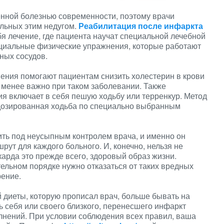
нной болезнью современности, поэтому врачи
льных этим недугом.
Реабилитация после инфаркта
я лечение, где пациента научат специальной лечебной
ециальные физические упражнения, которые работают
ных сосудов.
ения помогают пациентам снизить холестерин в крови
е менее важно при таком заболевании. Также
я включает в себя пешую ходьбу или терренкур. Метод
 дозированная ходьба по специально выбранным
ить под неусыпным контролем врача, и именно он
ут для каждого больного. И, конечно, нельзя не
арда это прежде всего, здоровый образ жизни.
ельном порядке нужно отказаться от таких вредных
рение.
 диеты, которую прописал врач, больше бывать на
ь себя или своего близкого, перенесшего инфаркт
лнений. При условии соблюдения всех правил, ваша