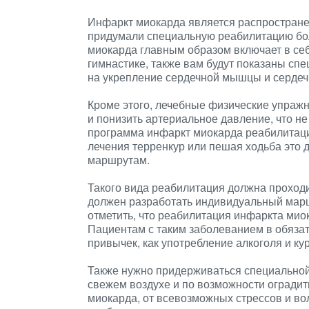
Инфаркт миокарда является распростране
придумали специальную реабилитацию бо
миокарда главным образом включает в себ
гимнастике, также вам будут показаны сп
на укрепление сердечной мышцы и сердеч
Кроме этого, лечебные физические упражн
и понизить артериальное давление, что н
программа инфаркт миокарда реабилитаци
лечения терренкур или пешая ходьба это
маршрутам.
Такого вида реабилитация должна проход
должен разработать индивидуальный маршр
отметить, что реабилитация инфаркта миок
Пациентам с таким заболеванием в обязат
привычек, как употребление алкоголя и ку
Также нужно придерживаться специальной
свежем воздухе и по возможности оградит
миокарда, от всевозможных стрессов и во