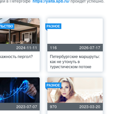
дей в Петергофе
https://yalta.spb.ru/
пройдет успешно.
ЛЬСТВО
РАЗНОЕ
2024-11-11
116
2026-07-17
важность пергол?
Петербургские маршруты:
как не утонуть в
туристическом потоке
РАЗНОЕ
2023-07-07
970
2023-03-20