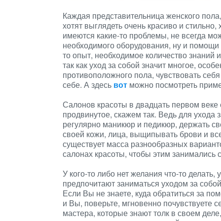
Каждая представительница женского пола,
хотят выглядеть очень красиво и стильно,
имеются какие-то проблемы, не всегда мо
необходимого оборудования, ну и помощи л
то опыт, необходимое количество знаний 
так как уход за собой значит многое, осо
противоположного пола, чувствовать себя
себе. А здесь
вот
можно посмотреть пример
Салонов красоты в двадцать первом веке 
продвинутое, скажем так. Ведь для ухода 
регулярно маникюр и педикюр, держать св
своей кожи, лица, выщипывать брови и все
существует масса разнообразных вариантов
салонах красоты, чтобы этим занимались
У кого-то либо нет желания что-то делать,
предпочитают заниматься уходом за собой 
Если Вы не знаете, куда обратиться за п
и Вы, поверьте, мгновенно почувствуете с
мастера, которые знают толк в своем дел