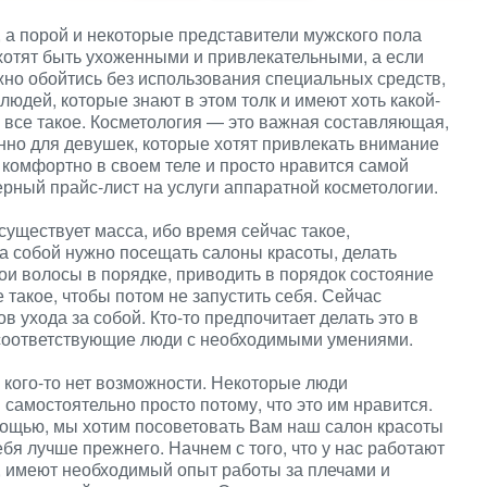
 а порой и некоторые представители мужского пола
 хотят быть ухоженными и привлекательными, а если
жно обойтись без использования специальных средств,
юдей, которые знают в этом толк и имеют хоть какой-
и все такое. Косметология — это важная составляющая,
бенно для девушек, которые хотят привлекать внимание
 комфортно в своем теле и просто нравится самой
ный прайс-лист на услуги аппаратной косметологии.
существует масса, ибо время сейчас такое,
за собой нужно посещать салоны красоты, делать
ои волосы в порядке, приводить в порядок состояние
 такое, чтобы потом не запустить себя. Сейчас
 ухода за собой. Кто-то предпочитает делать это в
 соответствующие люди с необходимыми умениями.
 у кого-то нет возможности. Некоторые люди
самостоятельно просто потому, что это им нравится.
омощью, мы хотим посоветовать Вам наш салон красоты
ебя лучше прежнего. Начнем с того, что у нас работают
е, имеют необходимый опыт работы за плечами и