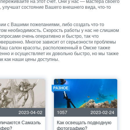
 переживайте на этот счет. Они у нас — мастера своего
, улучшат состояние Вашего внешнего вида, что-то
твии с Вашими пожеланиями, либо создать что-то
этом необходимость. Скорость работы у нас не слишком
опросами очень оперативно и быстро, так что
совершенно. Многое зависит от серьезности проблемы
. Наш салон красоты, расположенный в Омске также
венно и осуществляет их довольно быстро, но мы также
ак как наши цены доступны.
РАЗНОЕ
2023-04-02
1057
2023-02-24
тличаются Самаэль
Как освещать подводную
ифер?
фотографию?