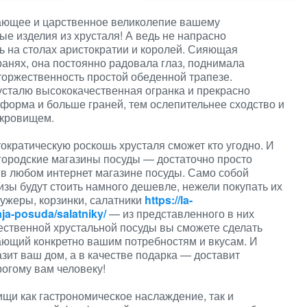
ающее и царственное великолепие вашему
ые изделия из хрусталя! А ведь не напрасно
ь на столах аристократии и королей. Сияющая
ранях, она постоянно радовала глаз, поднимала
торжественность простой обеденной трапезе.
усталю высококачественная огранка и прекрасно
форма и больше граней, тем ослепительнее сходство и
окровищем.
ократическую роскошь хрусталя сможет кто угодно. И
 городские магазины посуды — достаточно просто
 в любом интернет магазине посуды. Само собой
визы будут стоить намного дешевле, нежели покупать их
фужеры, корзинки, салатники
https://la-
ja-posuda/salatniky/
— из представленного в них
ественной хрустальной посуды вы сможете сделать
ющий конкретно вашим потребностям и вкусам. И
ит ваш дом, а в качестве подарка — доставит
огому вам человеку!
ищи как гастрономическое наслаждение, так и