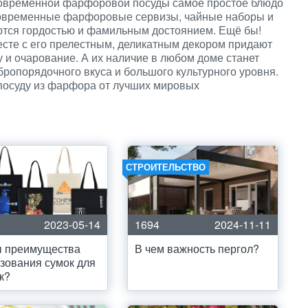
современной фарфоровой посуды самое простое блюдо
 Современные фарфоровые сервизы, чайные наборы и
яются гордостью и фамильным достоянием. Ещё бы!
есте с его прелестным, деликатным декором придают
и очарование. А их наличие в любом доме станет
бропорядочного вкуса и большого культурного уровня.
 посуду из фарфора от лучших мировых
СТРОИТЕЛЬСТВО
2023-05-14
1694
2024-11-11
ы преимущества
В чем важность пергол?
зования сумок для
к?