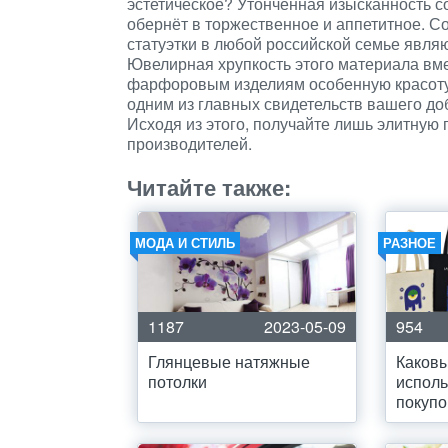
эстетическое? Утончённая изысканность 
обернёт в торжественное и аппетитное.
статуэтки в любой российской семье явл
Ювелирная хрупкость этого материала вм
фарфоровым изделиям особенную красоту 
одним из главных свидетельств вашего до
Исходя из этого, получайте лишь элитную
производителей.
Читайте также:
МОДА И СТИЛЬ
РАЗНОЕ
1187
2023-05-09
954
Глянцевые натяжные
Каков
потолки
исполь
покупо