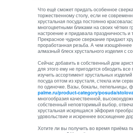
Что ещё сможет придать особенное сверк
торжественному столу, если не современн
хрустальная посуда постоянно красовалас
многоцветными бликами на своих чётких г
настроение и придавала праздничность и 
Прекрасное чудное сверкание придают хр
проработанная резьба. А чем изощрённее 
алмазный блеск хрустального изделия с с
Сейчас добавить в собственный дом арист
для этого ему не пригодится обходить все
изучить ассортимент хрустальных изделий
посуда оптом из хрусталя, стекла или сер
по одиночке. Вазы, бокалы, пепельницы, 
palme.ru/product-category/posuda/stolova
многообразия качественной, высокохудож
собственный неповторимый выбор, отвеча
хрустальная искрящаяся эйфория преобраз
удовольствие и искреннее восхищение дор
Хотите ли вы получить во время приёма п